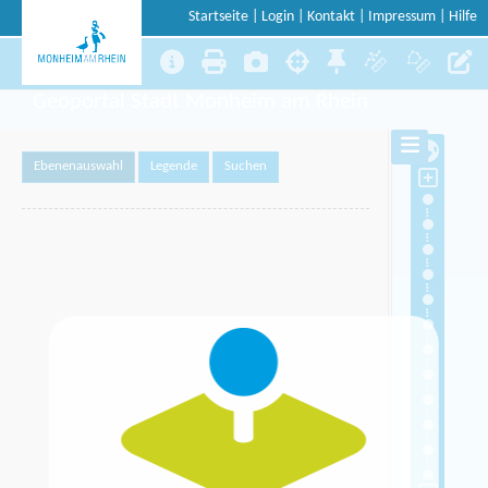
Startseite
|
Login
|
Kontakt
|
Impressum
|
Hilfe
Geoportal Stadt Monheim am Rhein
Ebenenauswahl
Legende
Suchen